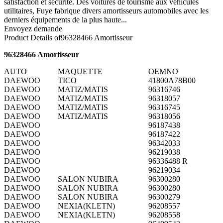
satisfaction et sécurité. Des voitures de tourisme aux véhicules
utilitaires, Fuye fabrique divers amortisseurs automobiles avec les
derniers équipements de la plus haute...
Envoyez demande
Product Details of
96328466 Amortisseur
96328466 Amortisseur
AUTO
MAQUETTE
OEMNO
DAEWOO
TICO
41800A78B00
DAEWOO
MATIZ/MATIS
96316746
DAEWOO
MATIZ/MATIS
96318057
DAEWOO
MATIZ/MATIS
96316745
DAEWOO
MATIZ/MATIS
96318056
DAEWOO
96187438
DAEWOO
96187422
DAEWOO
96342033
DAEWOO
96219038
DAEWOO
96336488 R
DAEWOO
96219034
DAEWOO
SALON NUBIRA
96300280
DAEWOO
SALON NUBIRA
96300280
DAEWOO
SALON NUBIRA
96300279
DAEWOO
NEXIA(KLETN)
96208557
DAEWOO
NEXIA(KLETN)
96208558