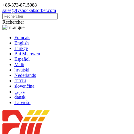
+86-373-8715988
sales@fyshockabsorber.com
Rechercher
Langue
Français
English
Türkçe
Bai Miaowen
Español
Malti
hrvatski
Nederlands
עברית
slovenčina
عربي
dansk
Latviešu